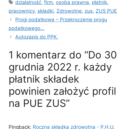
Tagi
działalność
,
firm
,
osoba prawna
,
płatnik
,
pracownicy
,
składki
,
Zdrowotne
,
zus
,
ZUS PUE
Progi podatkowe – Przekroczenie progu
podatkowego…
Autozapis do PPK.
1 komentarz do “Do 30
grudnia 2022 r. każdy
płatnik składek
powinien założyć profil
na PUE ZUS”
Pingback:
Roczna składka zdrowotna - P.H.U.