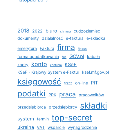
2018
biuro
2022
cudzoziemiec
chmura
dokumenty
działalność
e-faktura
e-składka
firma
emerytura
Faktura
fiskus
GOV.pl
forma opodatkowania
kabała
fus
konto
KSeF
kadry
kontrola
KSeF - Krajowy System e-Faktur
ksef.mf.gov.pl
księgowość
PIT
on-line
NSZZ
podatki
praca
PPK
pracowników
składki
przedsiębiorca
przedsiębiorcy
top-secret
system
termin
ukraina
VAT
wsparcie
wynagrodzenie