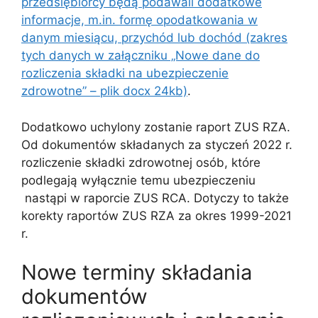
przedsiębiorcy będą podawali dodatkowe
informacje, m.in. formę opodatkowania w
danym miesiącu, przychód lub dochód (zakres
tych danych w załączniku „Nowe dane do
rozliczenia składki na ubezpieczenie
zdrowotne” – plik docx 24kb)
.
Dodatkowo uchylony zostanie raport ZUS RZA.
Od dokumentów składanych za styczeń 2022 r.
rozliczenie składki zdrowotnej osób, które
podlegają wyłącznie temu ubezpieczeniu
nastąpi w raporcie ZUS RCA. Dotyczy to także
korekty raportów ZUS RZA za okres 1999-2021
r.
Nowe terminy składania
dokumentów