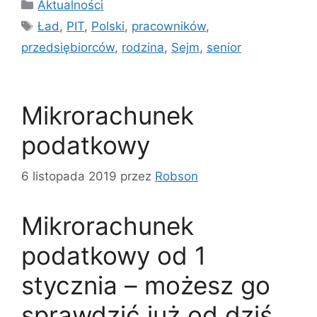
Kategorie
Aktualności
Tagi
Ład
,
PIT
,
Polski
,
pracowników
,
przedsiębiorców
,
rodzina
,
Sejm
,
senior
Mikrorachunek
podatkowy
6 listopada 2019
przez
Robson
Mikrorachunek
podatkowy od 1
stycznia – możesz go
sprawdzić już od dziś