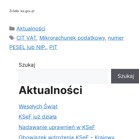
Źródło: kis.gov.pl
Kategorie
Aktualności
Tagi
CIT VAT
,
Mikrorachunek podatkowy
,
numer
PESEL lub NIP.
,
PIT
Szukaj
Szukaj
Aktualności
Wesołych Świąt
KSeF już działa
Nadawanie uprawnień w KSeF
Obowiazek wdrożenia KSeF – Krajowy