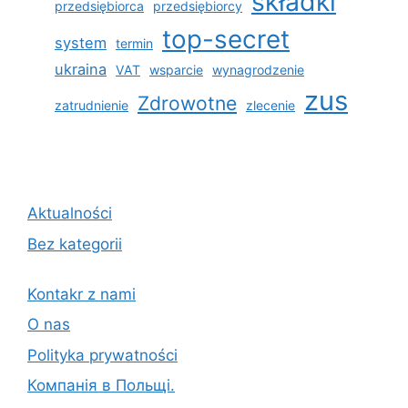
składki
przedsiębiorca
przedsiębiorcy
top-secret
system
termin
ukraina
VAT
wsparcie
wynagrodzenie
zus
Zdrowotne
zatrudnienie
zlecenie
Aktualności
Bez kategorii
Kontakr z nami
O nas
Polityka prywatności
Компанія в Польщі.