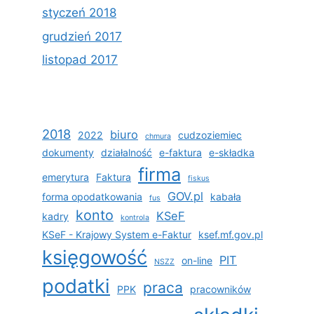
styczeń 2018
grudzień 2017
listopad 2017
2018
biuro
2022
cudzoziemiec
chmura
dokumenty
działalność
e-faktura
e-składka
firma
emerytura
Faktura
fiskus
GOV.pl
forma opodatkowania
kabała
fus
konto
KSeF
kadry
kontrola
KSeF - Krajowy System e-Faktur
ksef.mf.gov.pl
księgowość
PIT
on-line
NSZZ
podatki
praca
PPK
pracowników