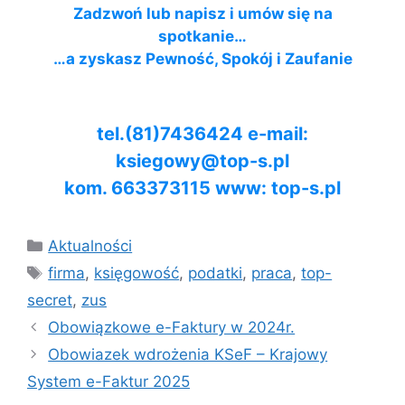
Zadzwoń lub napisz i umów się na
spotkanie…
…a zyskasz Pewność, Spokój i Zaufanie
tel.(81)7436424 e-mail:
ksiegowy@top-s.pl
kom. 663373115 www: top-s.pl
Kategorie
Aktualności
Tagi
firma
,
księgowość
,
podatki
,
praca
,
top-
secret
,
zus
Obowiązkowe e-Faktury w 2024r.
Obowiazek wdrożenia KSeF – Krajowy
System e-Faktur 2025