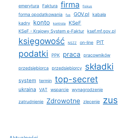
firma
emerytura
Faktura
fiskus
GOV.pl
forma opodatkowania
kabała
fus
konto
KSeF
kadry
kontrola
KSeF - Krajowy System e-Faktur
ksef.mf.gov.pl
księgowość
PIT
on-line
NSZZ
podatki
praca
PPK
pracowników
składki
przedsiębiorca
przedsiębiorcy
top-secret
system
termin
ukraina
VAT
wsparcie
wynagrodzenie
zus
Zdrowotne
zatrudnienie
zlecenie
Aktualności