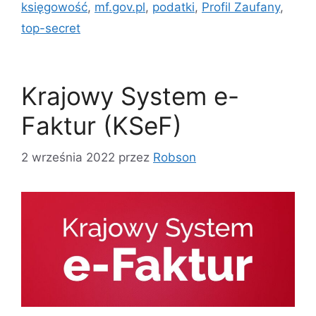
księgowość
,
mf.gov.pl
,
podatki
,
Profil Zaufany
,
top-secret
Krajowy System e-
Faktur (KSeF)
2 września 2022
przez
Robson