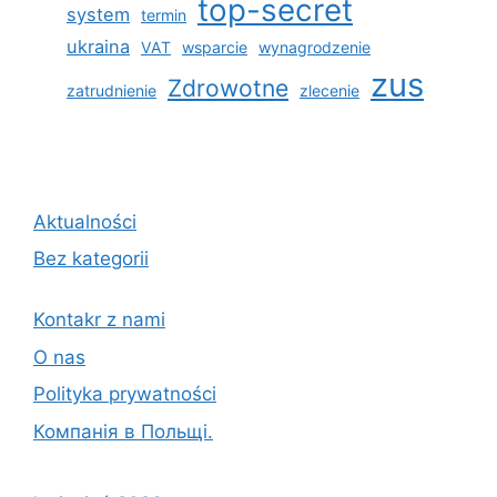
top-secret
system
termin
ukraina
VAT
wsparcie
wynagrodzenie
zus
Zdrowotne
zatrudnienie
zlecenie
Aktualności
Bez kategorii
Kontakr z nami
O nas
Polityka prywatności
Компанія в Польщі.