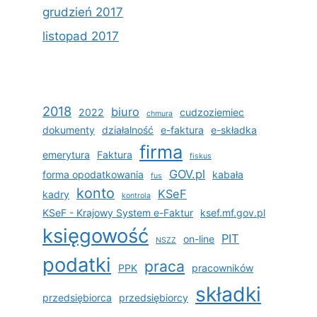
grudzień 2017
listopad 2017
2018
biuro
2022
cudzoziemiec
chmura
dokumenty
działalność
e-faktura
e-składka
firma
emerytura
Faktura
fiskus
GOV.pl
forma opodatkowania
kabała
fus
konto
KSeF
kadry
kontrola
KSeF - Krajowy System e-Faktur
ksef.mf.gov.pl
księgowość
PIT
on-line
NSZZ
podatki
praca
PPK
pracowników
składki
przedsiębiorca
przedsiębiorcy