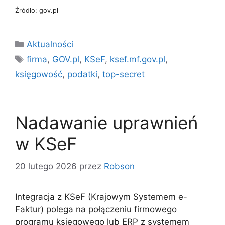
Źródło: gov.pl
Kategorie
Aktualności
Tagi
firma
,
GOV.pl
,
KSeF
,
ksef.mf.gov.pl
,
księgowość
,
podatki
,
top-secret
Nadawanie uprawnień
w KSeF
20 lutego 2026
przez
Robson
Integracja z KSeF (Krajowym Systemem e-
Faktur) polega na połączeniu firmowego
programu księgowego lub ERP z systemem