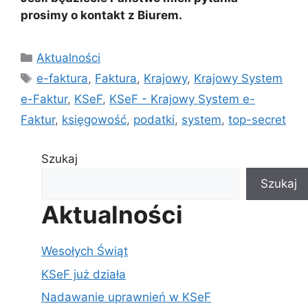
prosimy o kontakt z Biurem.
Kategorie
Aktualności
Tagi
e-faktura
,
Faktura
,
Krajowy
,
Krajowy System
e-Faktur
,
KSeF
,
KSeF - Krajowy System e-
Faktur
,
księgowość
,
podatki
,
system
,
top-secret
Szukaj
Szukaj
Aktualności
Wesołych Świąt
KSeF już działa
Nadawanie uprawnień w KSeF