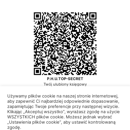
P.H.U.TOP-SECRET
Twój ulubiony księgowy
Używamy plików cookie na naszej stronie internetowej,
aby zapewnić Ci najbardziej odpowiednie dopasowanie,
zapamiętując Twoje preferencje przy następnej wizycie.
Klikając „Akceptuj wszystko”, wyrażasz zgodę na użycie
© 2026 P.H.U. TOP-SECRET
• Zbudowany z
WSZYSTKICH plików cookie. Możesz jednak wybrać
GeneratePress
„Ustawienia plików cookie”, aby ustawić kontrolowaną
zgodę.