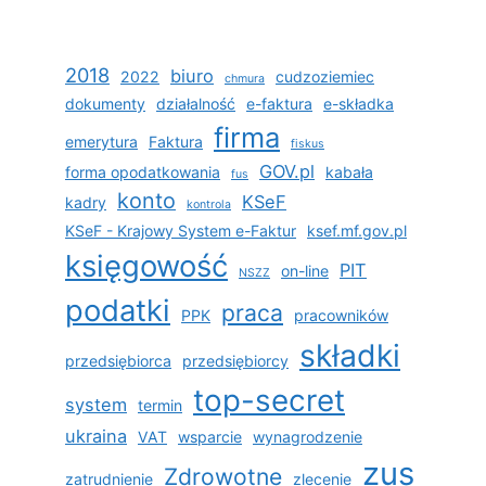
2018
biuro
2022
cudzoziemiec
chmura
dokumenty
działalność
e-faktura
e-składka
firma
emerytura
Faktura
fiskus
GOV.pl
forma opodatkowania
kabała
fus
konto
KSeF
kadry
kontrola
KSeF - Krajowy System e-Faktur
ksef.mf.gov.pl
księgowość
PIT
on-line
NSZZ
podatki
praca
PPK
pracowników
składki
przedsiębiorca
przedsiębiorcy
top-secret
system
termin
ukraina
VAT
wsparcie
wynagrodzenie
zus
Zdrowotne
zatrudnienie
zlecenie