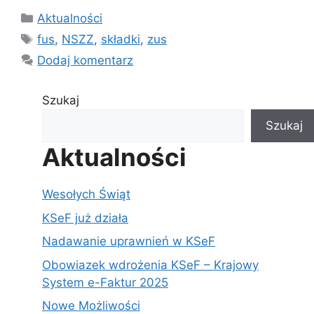
Kategorie
Aktualności
Tagi
fus
,
NSZZ
,
składki
,
zus
Dodaj komentarz
Szukaj
Szukaj
Aktualności
Wesołych Świąt
KSeF już działa
Nadawanie uprawnień w KSeF
Obowiazek wdrożenia KSeF – Krajowy
System e-Faktur 2025
Nowe Możliwości