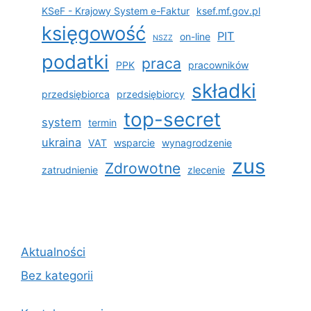
KSeF - Krajowy System e-Faktur
ksef.mf.gov.pl
księgowość
PIT
on-line
NSZZ
podatki
praca
PPK
pracowników
składki
przedsiębiorca
przedsiębiorcy
top-secret
system
termin
ukraina
VAT
wsparcie
wynagrodzenie
zus
Zdrowotne
zatrudnienie
zlecenie
Aktualności
Bez kategorii