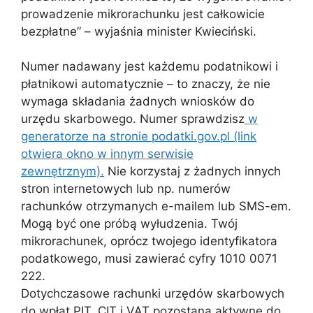
prowadzenie mikrorachunku jest całkowicie
bezpłatne” – wyjaśnia minister Kwieciński.
Numer nadawany jest każdemu podatnikowi i
płatnikowi automatycznie – to znaczy, że nie
wymaga składania żadnych wniosków do
urzędu skarbowego. Numer sprawdzisz
w
generatorze na stronie podatki.gov.pl (link
otwiera okno w innym serwisie
zewnętrznym).
Nie korzystaj z żadnych innych
stron internetowych lub np. numerów
rachunków otrzymanych e-mailem lub SMS-em.
Mogą być one próbą wyłudzenia. Twój
mikrorachunek, oprócz twojego identyfikatora
podatkowego, musi zawierać cyfry 1010 0071
222.
Dotychczasowe rachunki urzędów skarbowych
do wpłat PIT, CIT i VAT pozostaną aktywne do