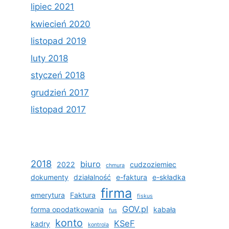
lipiec 2021
kwiecień 2020
listopad 2019
luty 2018
styczeń 2018
grudzień 2017
listopad 2017
2018
biuro
2022
cudzoziemiec
chmura
dokumenty
działalność
e-faktura
e-składka
firma
emerytura
Faktura
fiskus
GOV.pl
forma opodatkowania
kabała
fus
konto
KSeF
kadry
kontrola