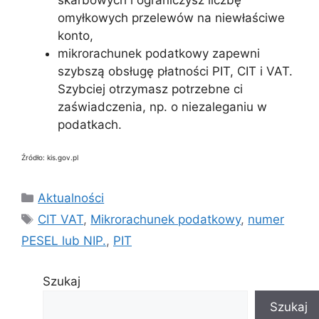
skarbowych i ograniczysz liczbę
omyłkowych przelewów na niewłaściwe
konto,
mikrorachunek podatkowy zapewni
szybszą obsługę płatności PIT, CIT i VAT.
Szybciej otrzymasz potrzebne ci
zaświadczenia, np. o niezaleganiu w
podatkach.
Źródło: kis.gov.pl
Kategorie
Aktualności
Tagi
CIT VAT
,
Mikrorachunek podatkowy
,
numer
PESEL lub NIP.
,
PIT
Szukaj
Szukaj