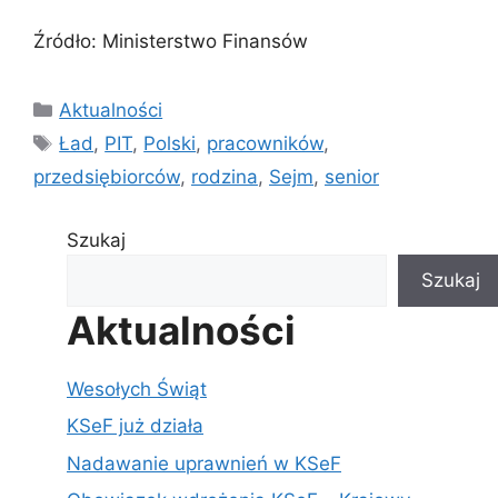
Źródło: Ministerstwo Finansów
Kategorie
Aktualności
Tagi
Ład
,
PIT
,
Polski
,
pracowników
,
przedsiębiorców
,
rodzina
,
Sejm
,
senior
Szukaj
Szukaj
Aktualności
Wesołych Świąt
KSeF już działa
Nadawanie uprawnień w KSeF