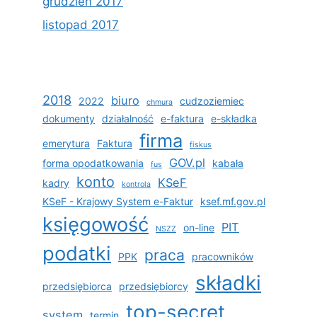
grudzień 2017
listopad 2017
2018
biuro
2022
cudzoziemiec
chmura
dokumenty
działalność
e-faktura
e-składka
firma
emerytura
Faktura
fiskus
GOV.pl
forma opodatkowania
kabała
fus
konto
KSeF
kadry
kontrola
KSeF - Krajowy System e-Faktur
ksef.mf.gov.pl
księgowość
PIT
on-line
NSZZ
podatki
praca
PPK
pracowników
składki
przedsiębiorca
przedsiębiorcy
top-secret
system
termin