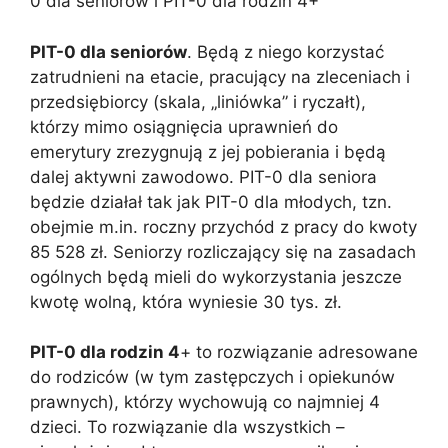
0 dla seniorów i PIT-0 dla rodzin 4+
PIT-0 dla seniorów
. Będą z niego korzystać
zatrudnieni na etacie, pracujący na zleceniach i
przedsiębiorcy (skala, „liniówka” i ryczałt),
którzy mimo osiągnięcia uprawnień do
emerytury zrezygnują z jej pobierania i będą
dalej aktywni zawodowo. PIT-0 dla seniora
będzie działał tak jak PIT-0 dla młodych, tzn.
obejmie m.in. roczny przychód z pracy do kwoty
85 528 zł. Seniorzy rozliczający się na zasadach
ogólnych będą mieli do wykorzystania jeszcze
kwotę wolną, która wyniesie 30 tys. zł.
PIT-0 dla rodzin 4
+ to rozwiązanie adresowane
do rodziców (w tym zastępczych i opiekunów
prawnych), którzy wychowują co najmniej 4
dzieci. To rozwiązanie dla wszystkich –