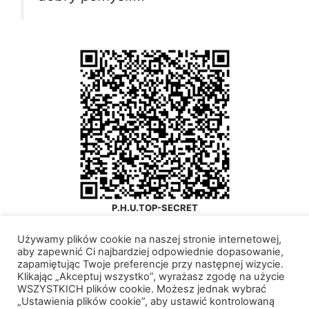
P.H.U.TOP-SECRET
Twój ulubiony księgowy
Używamy plików cookie na naszej stronie internetowej,
aby zapewnić Ci najbardziej odpowiednie dopasowanie,
zapamiętując Twoje preferencje przy następnej wizycie.
Klikając „Akceptuj wszystko”, wyrażasz zgodę na użycie
WSZYSTKICH plików cookie. Możesz jednak wybrać
© 2026 P.H.U. TOP-SECRET
• Zbudowany z
„Ustawienia plików cookie”, aby ustawić kontrolowaną
GeneratePress