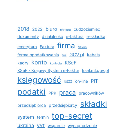
2018
biuro
2022
cudzoziemiec
chmura
dokumenty
działalność
e-faktura
e-składka
firma
emerytura
Faktura
fiskus
GOV.pl
forma opodatkowania
kabała
fus
konto
KSeF
kadry
kontrola
KSeF - Krajowy System e-Faktur
ksef.mf.gov.pl
księgowość
PIT
on-line
NSZZ
podatki
praca
PPK
pracowników
składki
przedsiębiorca
przedsiębiorcy
top-secret
system
termin
ukraina
VAT
wsparcie
wynagrodzenie