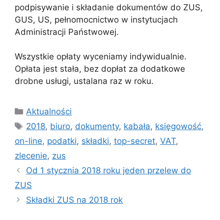
podpisywanie i składanie dokumentów do ZUS,
GUS, US, pełnomocnictwo w instytucjach
Administracji Państwowej.
Wszystkie opłaty wyceniamy indywidualnie.
Opłata jest stała, bez dopłat za dodatkowe
drobne usługi, ustalana raz w roku.
Kategorie
Aktualności
Tagi
2018
,
biuro
,
dokumenty
,
kabała
,
księgowość
,
on-line
,
podatki
,
składki
,
top-secret
,
VAT
,
zlecenie
,
zus
Od 1 stycznia 2018 roku jeden przelew do
ZUS
Składki ZUS na 2018 rok