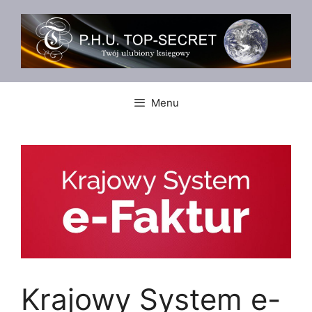
Przejdź
do
treści
Menu
Krajowy System e-