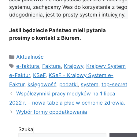
systemu, zachęcamy Was do korzystania z tego
udogodnienia, jest to prosty system i intuicyjny.
Jeśli będziecie Państwo mieli pytania
prosimy o kontakt z Biurem.
Kategorie
Aktualności
Tagi
e-faktura
,
Faktura
,
Krajowy
,
Krajowy System
e-Faktur
,
KSeF
,
KSeF - Krajowy System e-
Faktur
,
księgowość
,
podatki
,
system
,
top-secret
Współczynniki pracy medyków na 1 lipca
2022 r. – nowa tabela płac w ochronie zdrowia.
Wybór formy opodatkowania
Szukaj