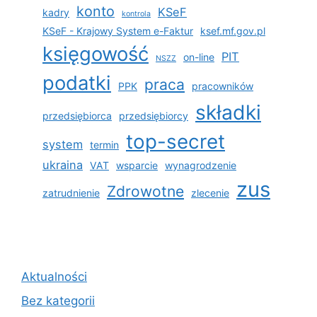
konto
KSeF
kadry
kontrola
KSeF - Krajowy System e-Faktur
ksef.mf.gov.pl
księgowość
PIT
on-line
NSZZ
podatki
praca
PPK
pracowników
składki
przedsiębiorca
przedsiębiorcy
top-secret
system
termin
ukraina
VAT
wsparcie
wynagrodzenie
zus
Zdrowotne
zatrudnienie
zlecenie
Aktualności
Bez kategorii