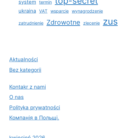
top-secret
system
termin
ukraina
VAT
wsparcie
wynagrodzenie
zus
Zdrowotne
zatrudnienie
zlecenie
Aktualności
Bez kategorii
Kontakr z nami
O nas
Polityka prywatności
Компанія в Польщі.
kwiecień 2026