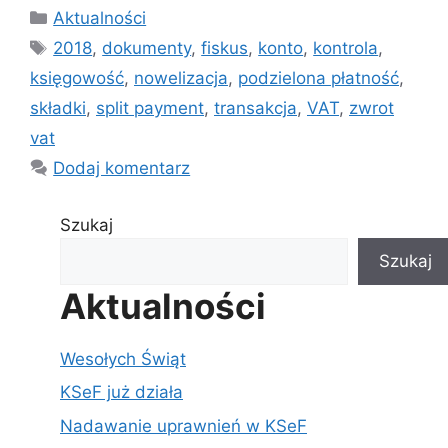
Kategorie
Aktualności
Tagi
2018
,
dokumenty
,
fiskus
,
konto
,
kontrola
,
księgowość
,
nowelizacja
,
podzielona płatność
,
składki
,
split payment
,
transakcja
,
VAT
,
zwrot
vat
Dodaj komentarz
Szukaj
Szukaj
Aktualności
Wesołych Świąt
KSeF już działa
Nadawanie uprawnień w KSeF