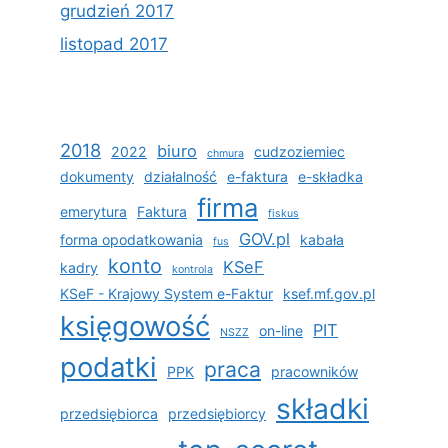
grudzień 2017
listopad 2017
2018
biuro
2022
cudzoziemiec
chmura
dokumenty
działalność
e-faktura
e-składka
firma
emerytura
Faktura
fiskus
GOV.pl
forma opodatkowania
kabała
fus
konto
KSeF
kadry
kontrola
KSeF - Krajowy System e-Faktur
ksef.mf.gov.pl
księgowość
PIT
on-line
NSZZ
podatki
praca
PPK
pracowników
składki
przedsiębiorca
przedsiębiorcy