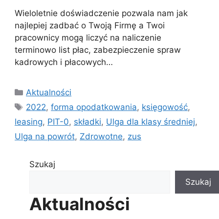
Wieloletnie doświadczenie pozwala nam jak
najlepiej zadbać o Twoją Firmę a Twoi
pracownicy mogą liczyć na naliczenie
terminowo list płac, zabezpieczenie spraw
kadrowych i płacowych…
Kategorie
Aktualności
Tagi
2022
,
forma opodatkowania
,
księgowość
,
leasing
,
PIT-0
,
składki
,
Ulga dla klasy średniej
,
Ulga na powrót
,
Zdrowotne
,
zus
Szukaj
Szukaj
Aktualności