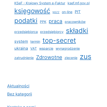
KSeF - Krajowy System e-Faktur
ksef.mf.gov.pl
księgowość
PIT
on-line
NSZZ
podatki
praca
PPK
pracowników
składki
przedsiębiorca
przedsiębiorcy
top-secret
system
termin
ukraina
VAT
wsparcie
wynagrodzenie
zus
Zdrowotne
zatrudnienie
zlecenie
Aktualności
Bez kategorii