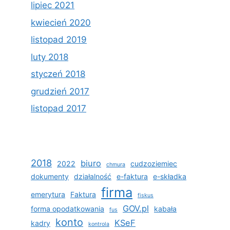
lipiec 2021
kwiecień 2020
listopad 2019
luty 2018
styczeń 2018
grudzień 2017
listopad 2017
2018
biuro
2022
cudzoziemiec
chmura
dokumenty
działalność
e-faktura
e-składka
firma
emerytura
Faktura
fiskus
GOV.pl
forma opodatkowania
kabała
fus
konto
KSeF
kadry
kontrola