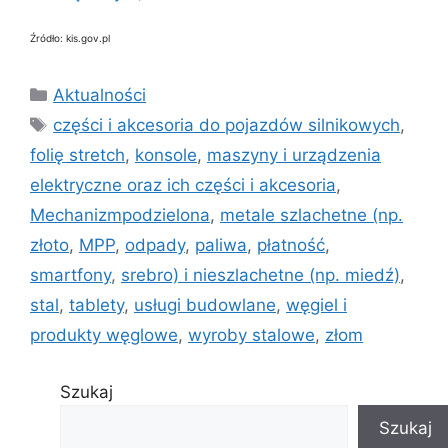
Źródło: kis.gov.pl
Kategorie
Aktualności
Tagi
części i akcesoria do pojazdów silnikowych
,
folię stretch
,
konsole
,
maszyny i urządzenia
elektryczne oraz ich części i akcesoria
,
Mechanizmpodzielona
,
metale szlachetne (np.
złoto
,
MPP
,
odpady
,
paliwa
,
płatność
,
smartfony
,
srebro) i nieszlachetne (np. miedź)
,
stal
,
tablety
,
usługi budowlane
,
węgiel i
produkty węglowe
,
wyroby stalowe
,
złom
Szukaj
Szukaj