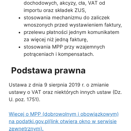
dochodowych, akcyzy, cła, VAT od
importu oraz składek ZUS,
stosowania mechanizmu do zaliczek
wnoszonych przed wystawieniem faktury,
przelewu płatności jednym komunikatem
za więcej niż jedną fakturę,
stosowania MPP przy wzajemnych
potrąceniach i kompensatach.
Podstawa prawna
Ustawa z dnia 9 sierpnia 2019 r. o zmianie
ustawy o VAT oraz niektórych innych ustaw (Dz.
U. poz. 1751).
Więcej o MPP (dobrowolnym i obowiązkowym)
na podatki.gov.pl(link otwiera okno w serwisie
zewnętrznym).